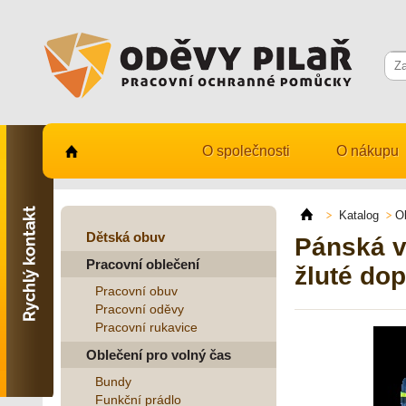
O společnosti
O nákupu
Kontaktujte nás
731 482 530
Katalog
O
info@odevy-pilar.cz
Dětská obuv
Pánská v
Pracovní oblečení
Provozovna:
žluté do
Habrmanova 163
Pracovní obuv
Hradec Králové
Pracovní oděvy
Pracovní rukavice
Provozovna:
Stavební 1140, 500 03
Oblečení pro volný čas
Hradec Králové
Bundy
Funkční prádlo