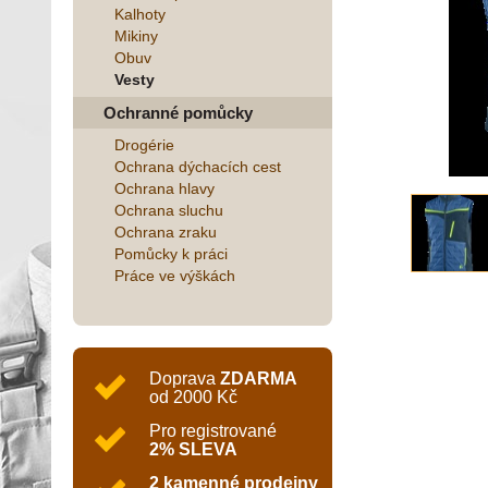
Kalhoty
Mikiny
Obuv
Vesty
Ochranné pomůcky
Drogérie
Ochrana dýchacích cest
Ochrana hlavy
Ochrana sluchu
Ochrana zraku
Pomůcky k práci
Práce ve výškách
Doprava
ZDARMA
od 2000 Kč
Pro registrované
2% SLEVA
2 kamenné prodejny