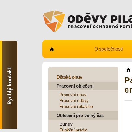
O společnosti
Kontaktujte nás
731 482 530
info@odevy-pilar.cz
Dětská obuv
P
Pracovní oblečení
Provozovna:
e
Habrmanova 163
Pracovní obuv
Hradec Králové
Pracovní oděvy
Pracovní rukavice
Provozovna:
Stavební 1140, 500 03
Oblečení pro volný čas
Hradec Králové
Bundy
Funkční prádlo