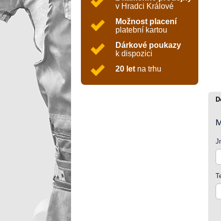
v Hradci Králové
Možnost placení
platební kartou
Dárkové poukazy
k dispozici
20 let
na trhu
D
M
J
T