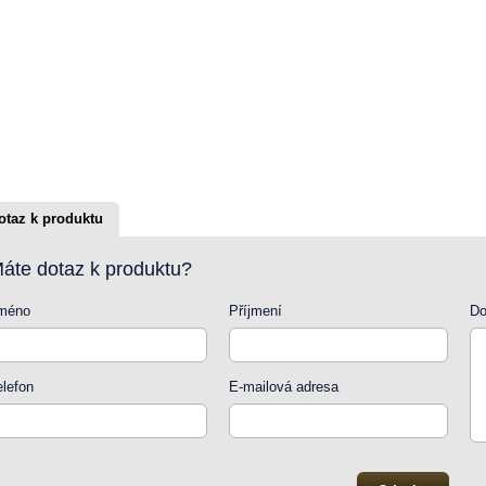
otaz k produktu
áte dotaz k produktu?
méno
Příjmení
Do
elefon
E-mailová adresa