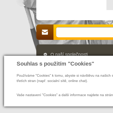
O naší společnosti
Souhlas s použitím "Cookies"
Jsme Vaším partnerem a prodejcem v 
webových stránek nás naleznete také v
našem magazínu najdete rady a tipy, ja
Používáme "Cookies" k tomu, abyste si návštěvu na našich s
další užitečné informace nejen pro zam
třetích stran (např. socialní sítě, online chat).
Vaše nastavení "Cookies" a další informace najdete na strá
O společnosti
O nákupu
Tabulka ve