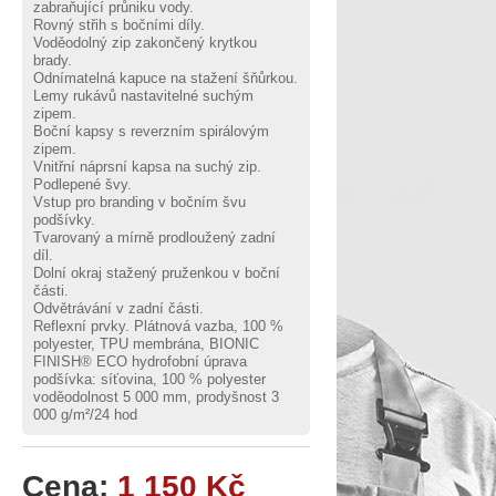
zabraňující průniku vody.
Rovný střih s bočními díly.
Voděodolný zip zakončený krytkou
brady.
Odnímatelná kapuce na stažení šňůrkou.
Lemy rukávů nastavitelné suchým
zipem.
Boční kapsy s reverzním spirálovým
zipem.
Vnitřní náprsní kapsa na suchý zip.
Podlepené švy.
Vstup pro branding v bočním švu
podšívky.
Tvarovaný a mírně prodloužený zadní
díl.
Dolní okraj stažený pruženkou v boční
části.
Odvětrávání v zadní části.
Reflexní prvky. Plátnová vazba, 100 %
polyester, TPU membrána, BIONIC
FINISH® ECO hydrofobní úprava
podšívka: síťovina, 100 % polyester
voděodolnost 5 000 mm, prodyšnost 3
000 g/m²/24 hod
Cena:
1 150 Kč