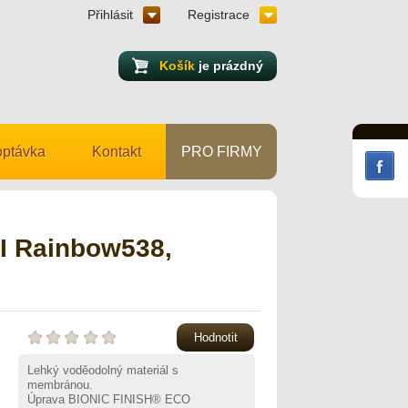
Přihlásit
Registrace
Košík
je prázdný
ptávka
Kontakt
PRO FIRMY
I Rainbow538,
Hodnotit
Lehký voděodolný materiál s
membránou.
Úprava BIONIC FINISH® ECO