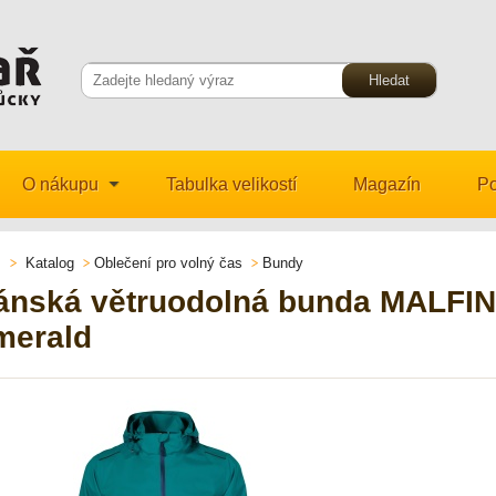
O nákupu
Tabulka velikostí
Magazín
Po
Katalog
Oblečení pro volný čas
Bundy
ánská větruodolná bunda MALFIN
merald