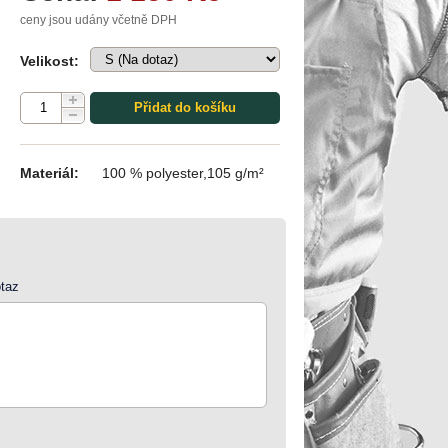
ceny jsou udány včetně DPH
Velikost:
Přidat do košíku
Materiál:
100 % polyester,105 g/m²
taz