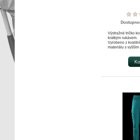
Dostupno
Výstražné tričko k
krátkým rukávem.
Vyrobeno z kvalit
materiálu s vyšším
Zajišťuje vynikajíc
použití segmentova
zdvojené lemy.
Ko
Vyrobené pouze ze
nezávadných materi
OEKO-TEX.
materiál: 55 % bav
150 g/m²
norma: EN 20471
třída: 2
barva: žlutá