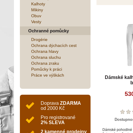
Kalhoty
Mikiny
Obuv
Vesty
Ochranné pomůcky
Drogérie
Ochrana dýchacích cest
Ochrana hlavy
Ochrana sluchu
Ochrana zraku
Pomůcky k práci
Práce ve výškách
Dámské kalh
b
53
Doprava
ZDARMA
od 2000 Kč
Pro registrované
Dostupno
2% SLEVA
Dámské pohodlné 
2 kamenné prodejny