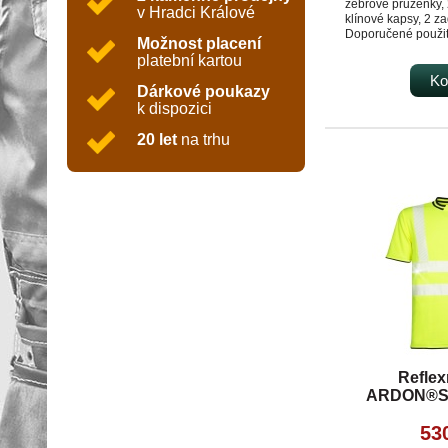
žebrové pruženky, 
v Hradci Králové
klínové kapsy, 2 za
Doporučené použit
Možnost placení
ordinace, kliniky a
platební kartou
zařízení, záchrann
dopravní služby, lá
Ko
Dárkové poukazy
ústavy sociální péč
k dispozici
zdravotnickým a g
20 let
na trhu
Reflex
ARDON®SI
53