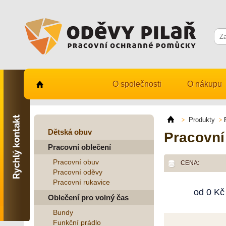
O společnosti
O nákupu
Kontaktujte nás
731 482 530
Produkty
info@odevy-pilar.cz
Dětská obuv
Pracovní
Pracovní oblečení
Provozovna:
Habrmanova 163
Pracovní obuv
CENA:
Hradec Králové
Pracovní oděvy
Pracovní rukavice
Provozovna:
od
0
Kč
Stavební 1140, 500 03
Oblečení pro volný čas
Hradec Králové
Bundy
Funkční prádlo