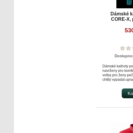
Dámské k
CORE-X, p
53
Dostupno
Dámské kalhoty po
navrženy pro komfo
volba pro ženy peču
chtějí vypadat upra
po celý den. Klasic
nohavic dodává k
charakter a skvěle
Ko
typu postavy. Elast
stahovací tkanicí 
snadné individuáln
obvodu pasu a posky
nošení. Promyšlen
nabízí dostatek pro
potřebné : přední
obsahuje samostatn
přihrádku na drobn