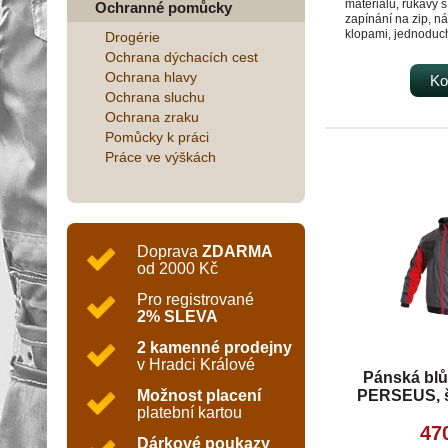
materiálu, rukávy 
Ochranné pomůcky
zapínání na zip, n
klopami, jednoduch
Drogérie
odlehčené gramáži
Ochrana dýchacích cest
nejen v letním obdo
Ochrana hlavy
celoročně ve vytá
Ko
Doporučené použití
Ochrana sluchu
strojírenství, lehký
Ochrana zraku
automobilový průmys
Pomůcky k práci
skladová manipula
autoservisy, údržb
Práce ve výškách
zemědělství, učilišt
zahrada, hobby.
Doprava
ZDARMA
od 2000 Kč
Pro registrované
2% SLEVA
2 kamenné prodejny
v Hradci Králové
Pánská bl
PERSEUS, š
Možnost placení
platební kartou
47
Dárkové poukazy