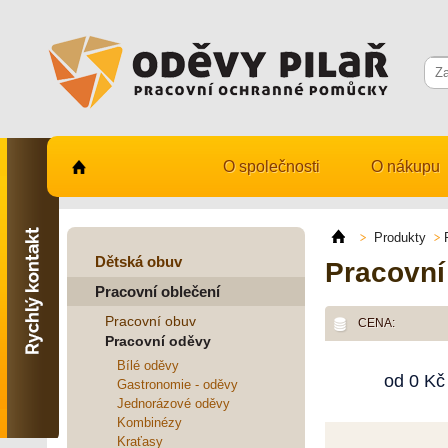
O společnosti
O nákupu
Kontaktujte nás
731 482 530
Produkty
info@odevy-pilar.cz
Dětská obuv
Pracovní
Pracovní oblečení
Provozovna:
Habrmanova 163
Pracovní obuv
CENA:
Hradec Králové
Pracovní oděvy
Provozovna:
Bílé oděvy
od
0
Kč
Stavební 1140, 500 03
Gastronomie - oděvy
Hradec Králové
Jednorázové oděvy
Kombinézy
Kraťasy