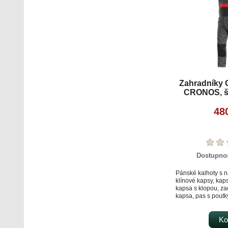
Zahradníky
CRONOS, š
48
Dostupno
Pánské kalhoty s 
klínové kapsy, kap
kapsa s klopou, z
kapsa, pas s poutk
na náprsence.
Ko