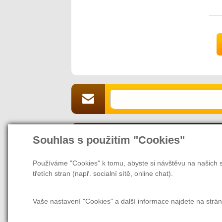
Souhlas s použitím "Cookies"
O naší společnosti
Jsme Vaším partnerem a prodejcem v 
Používáme "Cookies" k tomu, abyste si návštěvu na našich s
webových stránek nás naleznete také v
třetích stran (např. socialní sítě, online chat).
našem magazínu najdete rady a tipy, ja
další užitečné informace nejen pro zam
Vaše nastavení "Cookies" a další informace najdete na strá