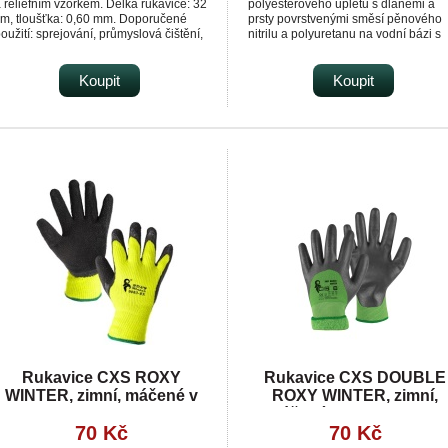
 reliéfním vzorkem. Délka rukavice: 32
polyesterového úpletu s dlaněmi a
m, tloušťka: 0,60 mm. Doporučené
prsty povrstvenými směsí pěnového
oužití: sprejování, průmyslová čištění,
nitrilu a polyuretanu na vodní bázi s
držba. Odvětví:
pískovou úpravou pro lepší úchop,
utomobilový/strojírenský průmysl.
pružný náplet. Doporučené aplikace:
Koupit
automobilový průmysl, logistika,
Koupit
skladování, hobby, práce s kluzkými
předměty, zahrada, stavebnictví,
komunální služby, montáž a balení
malých součástek. Délka 23 - 27 cm
Rukavice CXS ROXY
Rukavice CXS DOUBLE
WINTER, zimní, máčené v
ROXY WINTER, zimní,
latexu
máčené v nitrilu, vel. 10
70 Kč
70 Kč