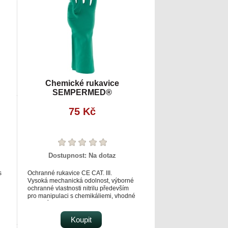
Chemické rukavice
SEMPERMED®
SEMPERPLUS
75 Kč
Dostupnost:
Na dotaz
s
Ochranné rukavice CE CAT. III.
Vysoká mechanická odolnost, výborné
ochranné vlastnosti nitrilu především
pro manipulaci s chemikáliemi, vhodné
.
do olejů.
y.
Pro většinu profesionálních čistících
aplikací.
Koupit
Povrchová úprava pro snadnější a