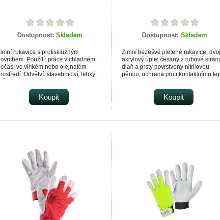
Dostupnost:
Skladem
Dostupnost:
Skladem
imní rukavice s protiskluzným
Zimní bezešvé pletené rukavice, dvoj
ovrchem. Použití: práce v chladném
akrylový úplet česaný z rubové strany
očasí ve vlhkém nebo olejnatém
dlaň a prsty povrstveny nitrilovou
rostředí. Odvětví: stavebnictví, lehký
pěnou, ochrana proti kontaktnímu te
růmysl.
do 100 °C. Doporučené aplikace:
stavebnictví, hobby, práce ve vlhkém
Koupit
chladném prostředí, práce s horkými
Koupit
předměty do 100 °C, logistika,
mrazírny, strojírenství, montážní prác
zemědělství, automobilovy průmysl,
chladírenský průmysl, obsluga
techniczna, komunální služby.
Materiálové složení dvojitý úplet z
česaného akrylo-nylonového vlákna
CAT cat. 2
Normy EN 388, EN ISO 21420, EN 5
EN 407 Máčení :Nitril
Prostředí :Olejové