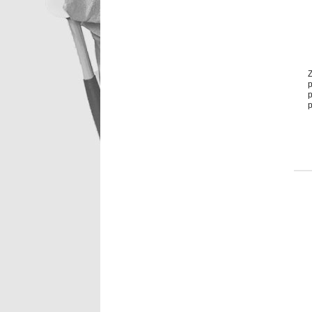
Z
p
p
p
p