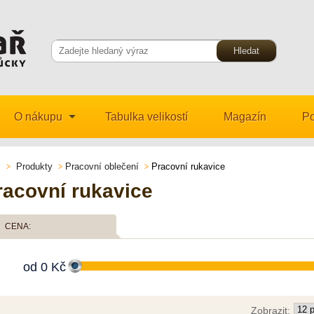
O nákupu
Tabulka velikostí
Magazín
Po
Produkty
Pracovní oblečení
Pracovní rukavice
racovní rukavice
CENA:
od
0
Kč
Zobrazit: