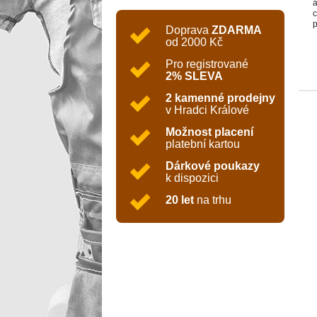
a
c
p
Doprava
ZDARMA
ú
od 2000 Kč
a
Pro registrované
2% SLEVA
2 kamenné prodejny
v Hradci Králové
Možnost placení
platební kartou
Dárkové poukazy
k dispozici
20 let
na trhu