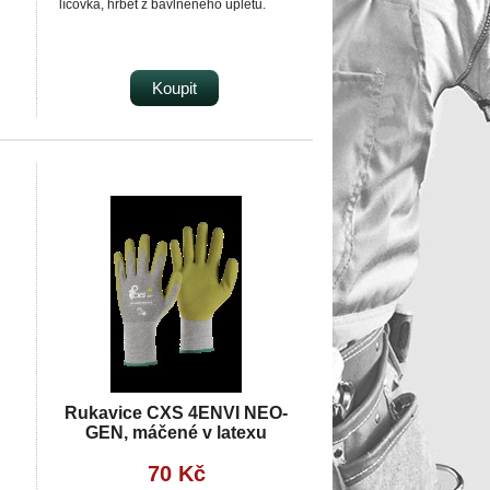
lícovka, hřbet z bavlněného úpletu.
Koupit
Rukavice CXS 4ENVI NEO-
GEN, máčené v latexu
70 Kč