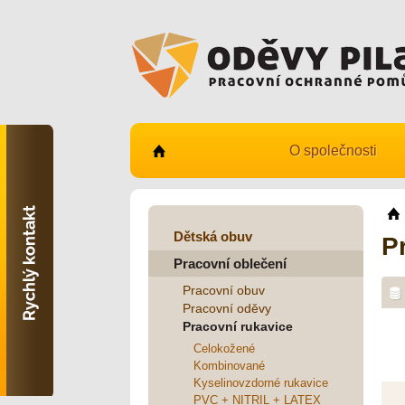
O společnosti
Kontaktujte nás
731 482 530
info@odevy-pilar.cz
Dětská obuv
P
Pracovní oblečení
Provozovna:
Habrmanova 163
Pracovní obuv
Hradec Králové
Pracovní oděvy
Pracovní rukavice
Provozovna:
Stavební 1140, 500 03
Celokožené
Hradec Králové
Kombinované
Kyselinovzdorné rukavice
PVC + NITRIL + LATEX