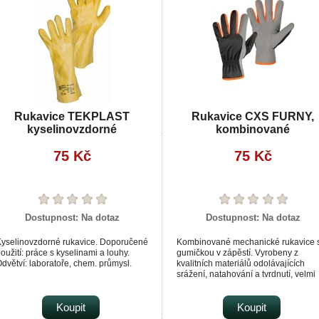
Rukavice TEKPLAST
Rukavice CXS FURNY,
kyselinovzdorné
kombinované
75 Kč
75 Kč
Dostupnost:
Na dotaz
Dostupnost:
Na dotaz
yselinovzdorné rukavice. Doporučené
Kombinované mechanické rukavice 
oužití: práce s kyselinami a louhy.
gumičkou v zápěstí. Vyrobeny z
dvětví: laboratoře, chem. průmysl.
kvalitních materiálů odolávajících
srážení, natahování a tvrdnutí, velmi
komfortní pro práci. Baleny s blistrem
Doporučené aplikace: logistika, hobb
Koupit
Koupit