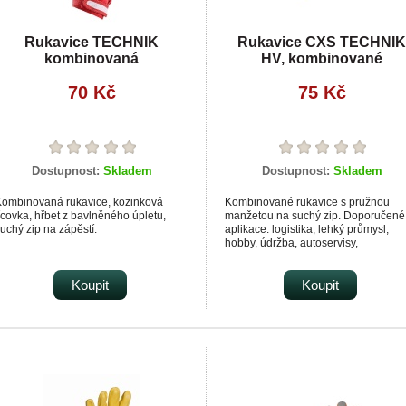
Rukavice TECHNIK
Rukavice CXS TECHNIK
kombinovaná
HV, kombinované
70 Kč
75 Kč
Dostupnost:
Skladem
Dostupnost:
Skladem
ombinovaná rukavice, kozinková
Kombinované rukavice s pružnou
ícovka, hřbet z bavlněného úpletu,
manžetou na suchý zip. Doporučené
uchý zip na zápěstí.
aplikace: logistika, lehký průmysl,
hobby, údržba, autoservisy,
stavebnictví, řidiči.
Koupit
Koupit