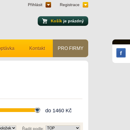
Přihlásit
Registrace
Košík
je prázdný
ptávka
Kontakt
PRO FIRMY
do
1460
Kč
Řadit podle: