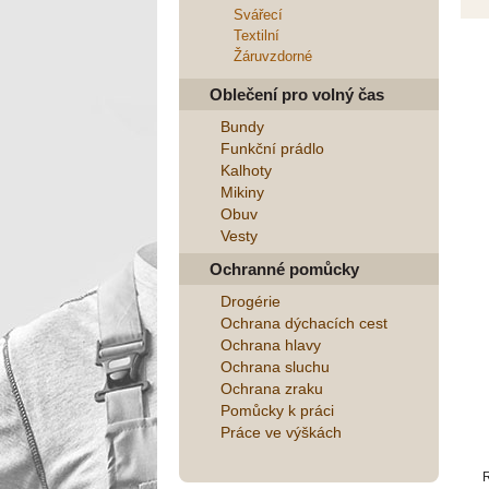
Svářecí
Textilní
Žáruvzdorné
Oblečení pro volný čas
Bundy
Funkční prádlo
Kalhoty
Mikiny
Obuv
Vesty
Ochranné pomůcky
Drogérie
Ochrana dýchacích cest
Ochrana hlavy
Ochrana sluchu
Ochrana zraku
Pomůcky k práci
Práce ve výškách
R