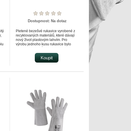
Dostupnost:
Na dotaz
itý
Pletené bezešvé rukavice vyrobené z
,
recyklovaných materiálů, které dávají
nový život plastovým lahvím. Pro
plu
výrobu jednoho kusu rukavice bylo
využito 0,65 kusů PET lahví. Rukavice
 a
jsou povrstveny v oblasti dlaně a prsů
pěnovým latexem pro pevnější úchop.
Koupit
Poskytují ochranu před kontaktním
e,
teplem do 100 °C. Pružná manžeta se
přizpůsobí zápěstí. Veškeré obaly
produktu jsou zvoleny tak, aby
způsobily co nejmenší dopad na životní
prostředí. Doporučené aplikace:
manipulace se zbožím, práce s horkými
předměty do 100 °C, pomocné práce
11,
ve stavebnictví, logistika, lehký
průmysl, skladová manipulace,
zemědělství, zahrada, hobby.