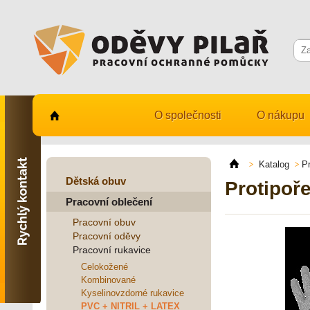
O společnosti
O nákupu
Kontaktujte nás
731 482 530
Katalog
P
info@odevy-pilar.cz
Dětská obuv
Protipoř
Pracovní oblečení
Provozovna:
Habrmanova 163
Pracovní obuv
Hradec Králové
Pracovní oděvy
Pracovní rukavice
Provozovna:
Stavební 1140, 500 03
Celokožené
Hradec Králové
Kombinované
Kyselinovzdorné rukavice
PVC + NITRIL + LATEX