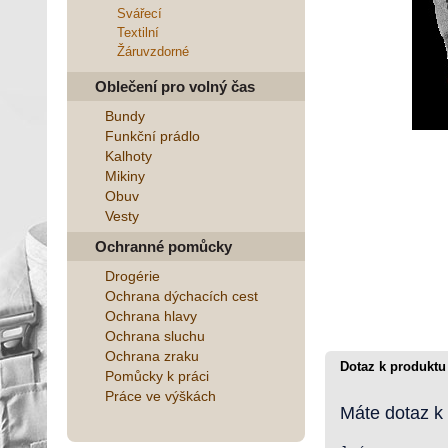
Svářecí
Textilní
Žáruvzdorné
Oblečení pro volný čas
Bundy
Funkční prádlo
Kalhoty
Mikiny
Obuv
Vesty
Ochranné pomůcky
Drogérie
Ochrana dýchacích cest
Ochrana hlavy
Ochrana sluchu
Ochrana zraku
Dotaz k produktu
Pomůcky k práci
Práce ve výškách
Máte dotaz k