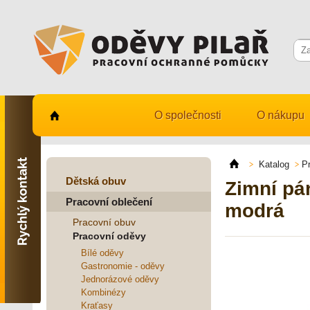
O společnosti
O nákupu
Kontaktujte nás
731 482 530
Katalog
P
info@odevy-pilar.cz
Dětská obuv
Zimní pá
Pracovní oblečení
Provozovna:
modrá
Habrmanova 163
Pracovní obuv
Hradec Králové
Pracovní oděvy
Provozovna:
Bílé oděvy
Stavební 1140, 500 03
Gastronomie - oděvy
Hradec Králové
Jednorázové oděvy
Kombinézy
Kraťasy