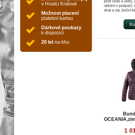
proti vodě a větru,
v Hradci Králové
větrání v podpaží, 
druk a zip, boční ka
Možnost placení
manžety v rukávech
platební kartou
dolním okraji, refle
náprsní kapsa, T
Ko
Dárkové poukazy
Odolnost materiálu
k dispozici
000 mm mimo oblas
paropropustnost 5 
20 let
na trhu
Podšívka kombino
Svrchní materiál 9
elastan
Podšívka 100 % po
Voděodolnost 5 0
Paropropustnost 5
TPU membrána A
Reflexní doplňky 
OEKO-TEX® STAN
Bund
OCEANIA,zimn
če
1 0