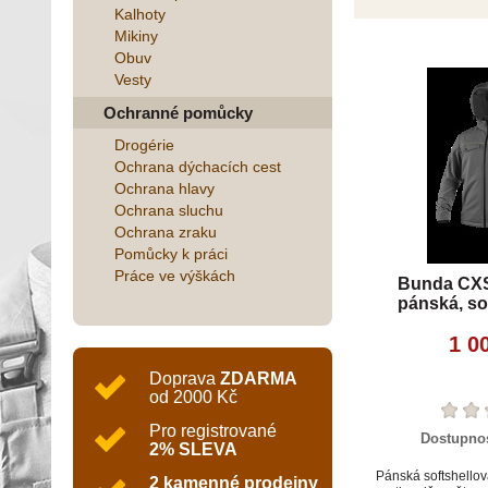
Kalhoty
Mikiny
Obuv
Vesty
Ochranné pomůcky
Drogérie
Ochrana dýchacích cest
Ochrana hlavy
Ochrana sluchu
Ochrana zraku
Pomůcky k práci
Práce ve výškách
Bunda CX
pánská, so
1 0
Doprava
ZDARMA
od 2000 Kč
Pro registrované
Dostupno
2% SLEVA
Pánská softshello
2 kamenné prodejny