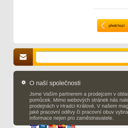
zip, vnitřní náprsn
elastickou gumičko
spodním lemu. Refl
bezpečí v prostřed
viditelností. Bunda
náhradní táhla v b
předchozí
O naší společnosti
Jsme Vaším partnerem a prodejcem v obla
pomůcek. Mimo webových stránek nás nale
prodejnách v Hradci Králové. V našem maga
jaké pracovní oděvy či pracovní obuv vybrat
informace nejen pro zaměstnavatele.