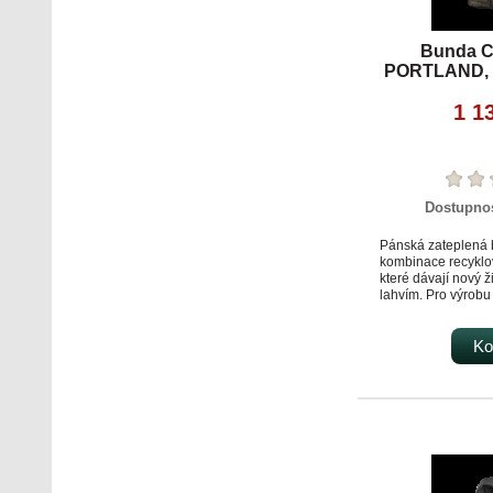
Bunda C
PORTLAND, z
kh
1 1
Dostupno
Pánská zateplená 
kombinace recyklo
které dávají nový ž
lahvím. Pro výrob
bundy bylo využito
Je vhodná do prác
aktivity. Bunda je
Ko
kapsami na zip, b
zip, vnitřní náprsn
elastickou gumičko
spodním lemu. Refl
bezpečí v prostřed
viditelností. Bunda
náhradní táhla v 
Podšívka 100 % rec
Zateplení 100 % re