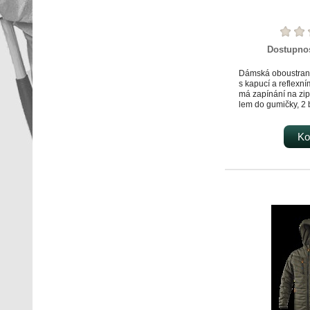
Dostupno
Dámská oboustran
s kapucí a reflexn
má zapínání na zip
lem do gumičky, 2 
reflexními doplňky 
vzadu na bocích.
Ko