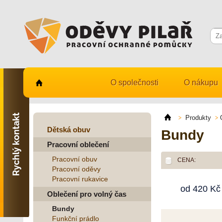
O společnosti
O nákupu
Kontaktujte nás
731 482 530
Produkty
info@odevy-pilar.cz
Dětská obuv
Bundy
Pracovní oblečení
Provozovna:
Habrmanova 163
Pracovní obuv
CENA:
Hradec Králové
Pracovní oděvy
Pracovní rukavice
Provozovna:
od
420
Kč
Stavební 1140, 500 03
Oblečení pro volný čas
Hradec Králové
Bundy
Funkční prádlo