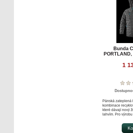
Bunda C
PORTLAND, z
tmav
1 1
Dostupno
Pánská zateplená 
kombinace recyklo
které dávají nový ž
lahvím. Pro výrob
bundy bylo využito
Je vhodná do prác
aktivity. Bunda je
Ko
kapsami na zip, b