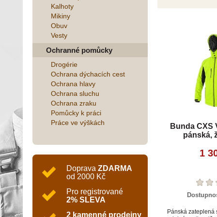
Kalhoty
Mikiny
Obuv
Vesty
Ochranné pomůcky
Drogérie
Ochrana dýchacích cest
Ochrana hlavy
Ochrana sluchu
Ochrana zraku
Pomůcky k práci
Práce ve výškách
Bunda CXS V
pánská, 
1 3
Doprava
ZDARMA
od 2000 Kč
Pro registrované
Dostupno
2% SLEVA
Pánská zateplená 
2 kamenné prodejny