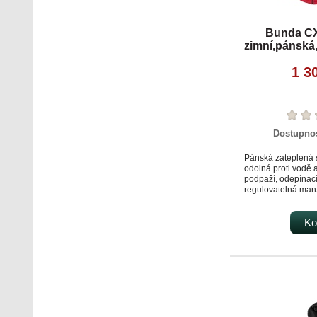
Bunda C
zimní,pánská
1 3
Dostupno
Pánská zateplená 
odolná proti vodě a
podpaží, odepínac
regulovatelná man
pružná manžeta v 
v dolním okraji, čer
TPU membrána, odo
Ko
proti průniku vod
oblast švů, paropr
g/m2/24 h, podšívk
materiálů s fleec
rukávu kapsička na
na zip, vnitřní kaps