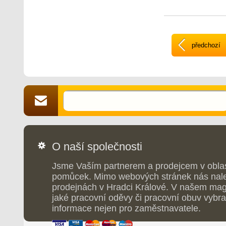
mimo oblast švů, p
000 g/m2/24h.
předchozí
O naší společnosti
Jsme Vaším partnerem a prodejcem v obla
pomůcek. Mimo webových stránek nás nale
prodejnách v Hradci Králové. V našem maga
jaké pracovní oděvy či pracovní obuv vybrat
informace nejen pro zaměstnavatele.