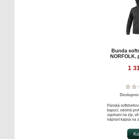
Bunda soft
NORFOLK, p
1 3
Dostupno
Pánská softshello
kapucí, odolná prot
zapínaní na zip, vě
náprsní kapsa na z
zip, vnitřní manžet
stahování v dolním 
doplňky, TPU mem
Ko
materiálu proti pr