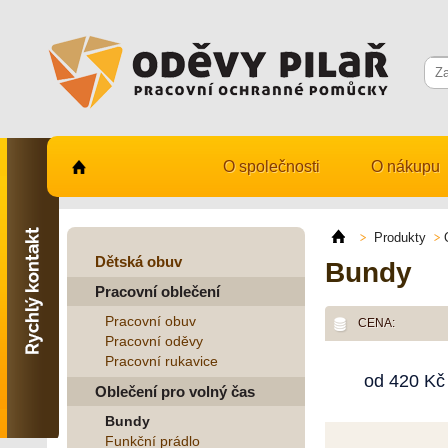
O společnosti
O nákupu
Kontaktujte nás
731 482 530
Produkty
info@odevy-pilar.cz
Dětská obuv
Bundy
Pracovní oblečení
Provozovna:
Habrmanova 163
Pracovní obuv
CENA:
Hradec Králové
Pracovní oděvy
Pracovní rukavice
Provozovna:
od
420
Kč
Stavební 1140, 500 03
Oblečení pro volný čas
Hradec Králové
Bundy
Funkční prádlo