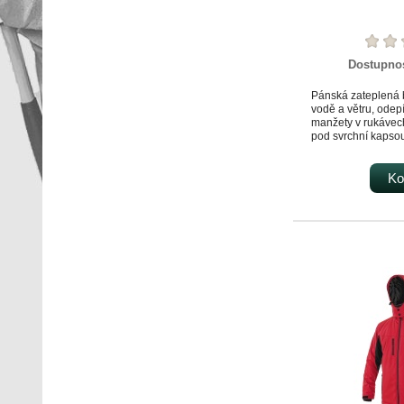
Dostupno
Pánská zateplená 
vodě a větru, odepí
manžety v rukávech
pod svrchní kapsou
okraji, lepené šv
reflexní doplňky. N
nebo druky, dvě sp
Ko
vnitřní kapsy.