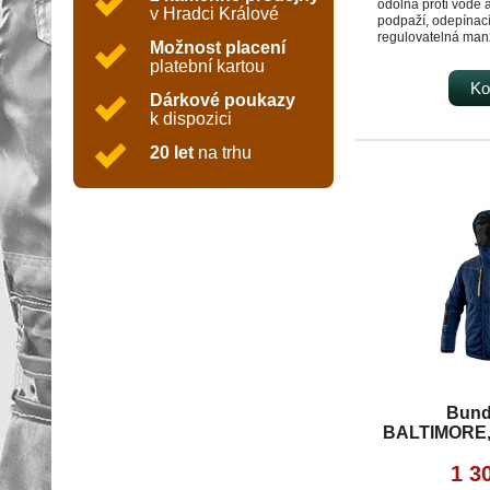
odolná proti vodě a
v Hradci Králové
podpaží, odepínac
regulovatelná man
Možnost placení
pružná manžeta v 
platební kartou
v dolním okraji, čer
TPU membrána, odo
Ko
Dárkové poukazy
proti průniku vod
k dispozici
oblast švů, paropr
g/m2/24 h, podšívk
20 let
na trhu
materiálů s fleec
rukávu kapsička na
na zip, vnitřní kaps
Bund
BALTIMORE,
modro
1 3