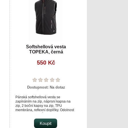
Softshellová vesta
TOPEKA, černá
550 Kč
Dostupnost:
Na dotaz
Pánská softshellová vesta se
zapínáním na zip, náprsní kapsa na
zip, 2 boční kapsy na zip, TPU
membrána, reflexní doplňky. Odolnost
materiálu proti průniku vody 3 000 mm
mimo oblast švů, paropropustnost 800
g/m2/24h.
Koupit