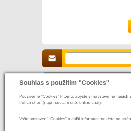
D
A
Souhlas s použitím "Cookies"
O naší společnosti
Jsme Vaším partnerem a prodejcem v 
Používáme "Cookies" k tomu, abyste si návštěvu na našich s
webových stránek nás naleznete také v
třetích stran (např. socialní sítě, online chat).
našem magazínu najdete rady a tipy, ja
další užitečné informace nejen pro zam
Vaše nastavení "Cookies" a další informace najdete na strá