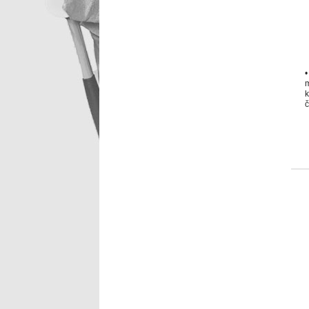
•
k
č
1