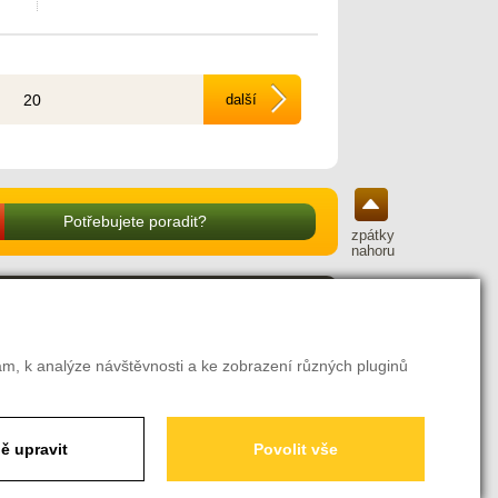
20
další
Potřebujete poradit?
zpátky
nahoru
ité odkazy
odní podmínky
am, k analýze návštěvnosti a ke zobrazení různých pluginů
ava a platba
amační řád
ení o odstoupení od smlouvy
avení soukromí
ě upravit
Povolit vše