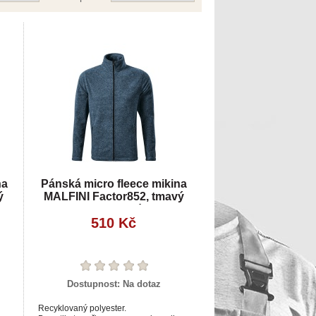
na
Pánská micro fleece mikina
ý
MALFINI Factor852, tmavý
denim melír
510 Kč
Dostupnost:
Na dotaz
Recyklovaný polyester.