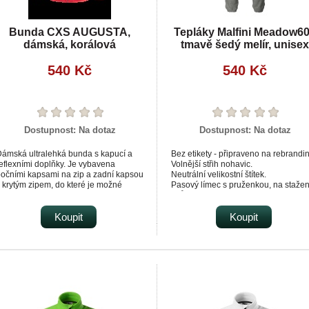
Bunda CXS AUGUSTA,
Tepláky Malfini Meadow6
dámská, korálová
tmavě šedý melír, unisex
540 Kč
540 Kč
Dostupnost:
Na dotaz
Dostupnost:
Na dotaz
ámská ultralehká bunda s kapucí a
Bez etikety - připraveno na rebrandi
eflexními doplňky. Je vybavena
Volnější střih nohavic.
očními kapsami na zip a zadní kapsou
Neutrální velikostní štítek.
 krytým zipem, do které je možné
Pasový límec s pruženkou, na stažen
undu snadno složit. Pas a rukávy jsou
šňůrkou.
ukončeny pružnou gumičkou. Bunda je
Lištové kapsy v bočních švech.
yrobena z lehkého materiálu, který je
Koupit
Dolní lem stažený pruženkou.
Koupit
šetřený vodoodpudivou úpravou.
Vnitřní strana počesaná.
raním dochází k postupné ztrátě
činnosti vodoodpudivé úpravy, lze ji
šak obnovit vhodnými impregnačními
preji.Gramáž 60 g/m2