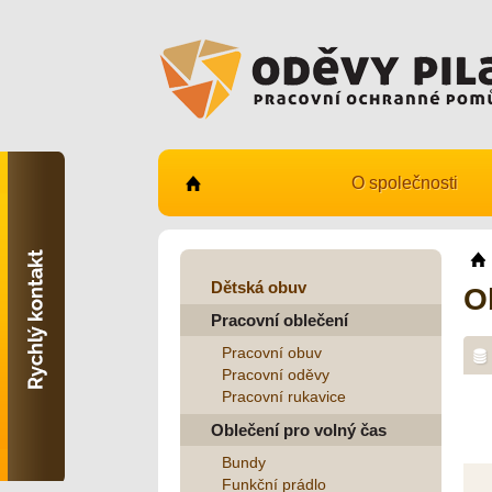
O společnosti
Kontaktujte nás
731 482 530
info@odevy-pilar.cz
Dětská obuv
O
Pracovní oblečení
Provozovna:
Habrmanova 163
Pracovní obuv
Hradec Králové
Pracovní oděvy
Pracovní rukavice
Provozovna:
Stavební 1140, 500 03
Oblečení pro volný čas
Hradec Králové
Bundy
Funkční prádlo