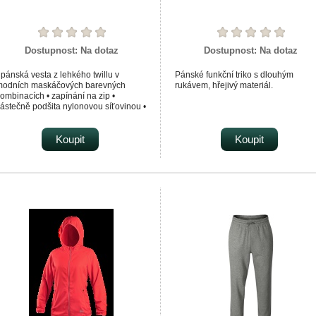
Dostupnost:
Na dotaz
Dostupnost:
Na dotaz
 pánská vesta z lehkého twillu v
Pánské funkční triko s dlouhým
modních maskáčových barevných
rukávem, hřejivý materiál.
ombinacích • zapínání na zip •
ástečně podšita nylonovou síťovinou •
1 kapes z toho 2 vzadu na boku
EN ISO 13688 :2013
EN ISO 13688 :2013+A1:2021
Koupit
Koupit