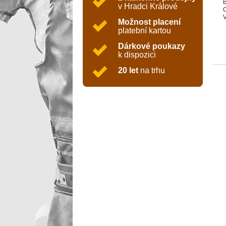
B
v Hradci Králové
C
V
Možnost placení
K
platební kartou
D
K
Dárkové poukazy
k dispozici
20 let
na trhu