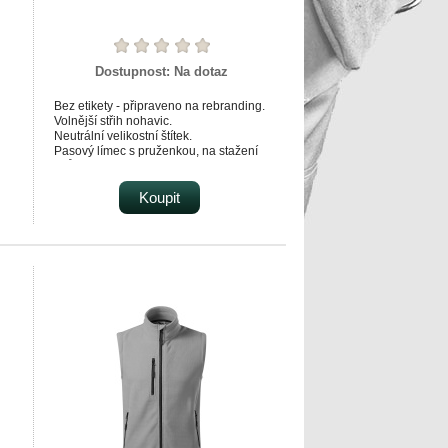
Dostupnost:
Na dotaz
Bez etikety - připraveno na rebranding.
Volnější střih nohavic.
Neutrální velikostní štítek.
Pasový límec s pruženkou, na stažení
šňůrkou.
Lištové kapsy v bočních švech.
Dolní lem stažený pruženkou.
Koupit
Vnitřní strana počesaná.