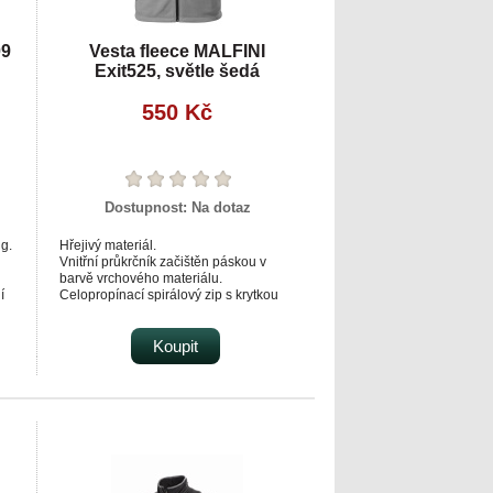
09
Vesta fleece MALFINI
Exit525, světle šedá
550 Kč
Dostupnost:
Na dotaz
ng.
Hřejivý materiál.
Vnitřní průkrčník začištěn páskou v
barvě vrchového materiálu.
í
Celopropínací spirálový zip s krytkou
brady.
Kapsy se spirálovým zipem.
Dolní lem na stažení elastickou
Koupit
šňůrkou.
Dekorativní prošití.
Antipillingová úprava z vnější strany.