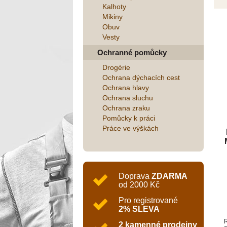
Kalhoty
Mikiny
Obuv
Vesty
Ochranné pomůcky
Drogérie
Ochrana dýchacích cest
Ochrana hlavy
Ochrana sluchu
Ochrana zraku
Pomůcky k práci
Práce ve výškách
Doprava
ZDARMA
od 2000 Kč
Pro registrované
2% SLEVA
R
2 kamenné prodejny