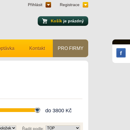
Přihlásit
Registrace
Košík
je prázdný
ptávka
Kontakt
PRO FIRMY
do
3800
Kč
Řadit podle: