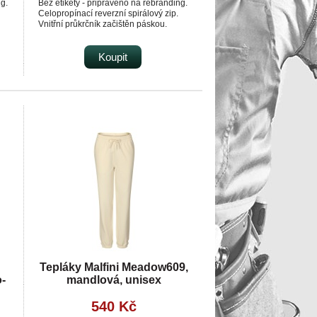
ng.
Bez etikety - připraveno na rebranding.
Celopropínací reverzní spirálový zip.
Vnitřní průkrčník začištěn páskou.
Kapsy na zip.
Dekorativní prošití.
Kontrastní prvky. Limitovaná edice.
Koupit
Tepláky Malfini Meadow609,
-
mandlová, unisex
540 Kč