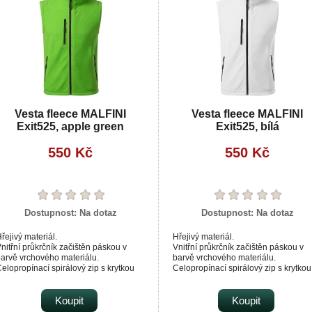
Vesta fleece MALFINI
Vesta fleece MALFINI
Exit525, apple green
Exit525, bílá
550 Kč
550 Kč
Dostupnost:
Na dotaz
Dostupnost:
Na dotaz
řejivý materiál.
Hřejivý materiál.
nitřní průkrčník začištěn páskou v
Vnitřní průkrčník začištěn páskou v
arvě vrchového materiálu.
barvě vrchového materiálu.
elopropínací spirálový zip s krytkou
Celopropínací spirálový zip s krytkou
rady.
brady.
apsy se spirálovým zipem.
Kapsy se spirálovým zipem.
olní lem na stažení elastickou
Koupit
Dolní lem na stažení elastickou
Koupit
ňůrkou.
šňůrkou.