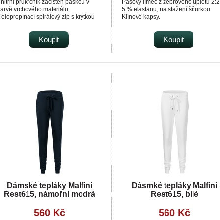
nitřní průkrčník začištěn páskou v
Pasový límec z žebrového úpletu 2:2
arvě vrchového materiálu.
5 % elastanu, na stažení šňůrkou.
elopropínací spirálový zip s krytkou
Klínové kapsy.
rady.
Dolní lem z žebrového úpletu 2:2 s 
apsy se spirálovým zipem.
elastanu.
olní lem na stažení elastickou
Koupit
Dekorativní prošití.
Koupit
ňůrkou.
Vnitřní strana nepočesaná.
ekorativní prošití. Antipillingová
prava z vnější strany.
Dámské tepláky Malfini
Dásmké tepláky Malfini
Rest615, námořní modrá
Rest615, bílé
560 Kč
560 Kč