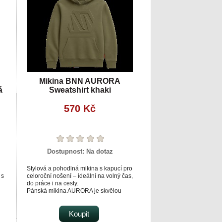
Mikina BNN AURORA
á
Sweatshirt khaki
570 Kč
Dostupnost:
Na dotaz
Stylová a pohodlná mikina s kapucí pro
 s
celoroční nošení – ideální na volný čas,
do práce i na cesty.
Pánská mikina AURORA je skvělou
5 %
volbou pro všechny, kteří chtějí spojit
pohodlí s moderním vzhledem. Je
navržená tak, aby skvěle padla, dobře
Koupit
vypadala a zároveň nabídla dostatek