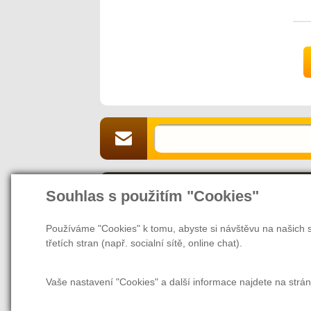
k
K
p
r
K
p
m
h
b
M
%
p
o
d
•
Souhlas s použitím "Cookies"
•
O naší společnosti
Jsme Vaším partnerem a prodejcem v 
s
Používáme "Cookies" k tomu, abyste si návštěvu na našich s
webových stránek nás naleznete také v
•
třetích stran (např. socialní sítě, online chat).
•
našem magazínu najdete rady a tipy, ja
•
další užitečné informace nejen pro zam
v
Vaše nastavení "Cookies" a další informace najdete na strá