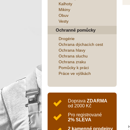
Kalhoty
Mikiny
Obuv
Vesty
Ochranné pomůcky
Drogérie
Ochrana dýchacích cest
Ochrana hlavy
Ochrana sluchu
Ochrana zraku
Pomůcky k práci
Práce ve výškách
Doprava
ZDARMA
od 2000 Kč
Pro registrované
2% SLEVA
H
2 kamenné prodejny