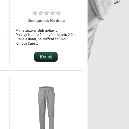
Dostupnost:
Na dotaz
Mírně zúžený střih nohavic.
 s
Pasový límec z žebrového úpletu 2:2 s
5 % elastanu, na stažení šňůrkou.
Klínové kapsy.
5 %
Dolní lem z žebrového úpletu 2:2 s 5 %
elastanu.
Dekorativní prošití.
Koupit
Vnitřní strana nepočesaná.