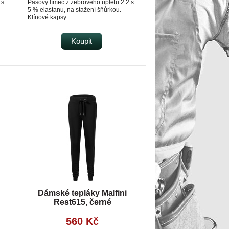
 s
Pasový límec z žebrového úpletu 2:2 s
5 % elastanu, na stažení šňůrkou.
Klínové kapsy.
5 %
Dolní lem z žebrového úpletu 2:2 s 5 %
elastanu.
Dekorativní prošití.
Koupit
Vnitřní strana nepočesaná.
Dámské tepláky Malfini
Rest615, černé
560 Kč