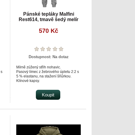
Pánské tepláky Malfini
Rest614, tmavě šedý melír
570 Kč
Dostupnost:
Na dotaz
Mírně zúžený střih nohavic.
 s
Pasový límec z žebrového úpletu 2:2 s
5 % elastanu, na stažení šňůrkou.
Klínové kapsy.
5 %
Dolní lem z žebrového úpletu 2:2 s 5 %
elastanu.
Dekorativní prošití.
Koupit
Vnitřní strana nepočesaná.