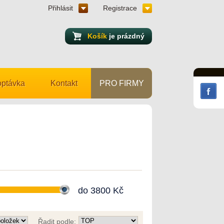
Přihlásit
Registrace
Košík
je prázdný
ptávka
Kontakt
PRO FIRMY
do
3800
Kč
Řadit podle: