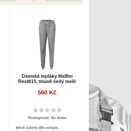
Dámské tepláky Malfini
Rest615, tmavě šedý melír
560 Kč
Dostupnost:
Na dotaz
Mírně zúžený střih nohavic.