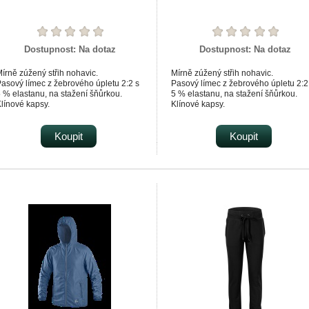
Dostupnost:
Na dotaz
Dostupnost:
Na dotaz
írně zúžený střih nohavic.
Mírně zúžený střih nohavic.
asový límec z žebrového úpletu 2:2 s
Pasový límec z žebrového úpletu 2:2
 % elastanu, na stažení šňůrkou.
5 % elastanu, na stažení šňůrkou.
línové kapsy.
Klínové kapsy.
olní lem z žebrového úpletu 2:2 s 5 %
Dolní lem z žebrového úpletu 2:2 s 
lastanu.
elastanu.
ekorativní prošití.
Koupit
Dekorativní prošití.
Koupit
nitřní strana nepočesaná.
Vnitřní strana nepočesaná.