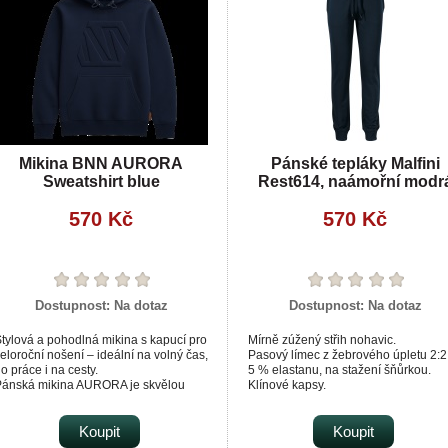
Mikina BNN AURORA
Pánské tepláky Malfini
Sweatshirt blue
Rest614, naámořní modr
570 Kč
570 Kč
Dostupnost:
Na dotaz
Dostupnost:
Na dotaz
tylová a pohodlná mikina s kapucí pro
Mírně zúžený střih nohavic.
eloroční nošení – ideální na volný čas,
Pasový límec z žebrového úpletu 2:2
o práce i na cesty.
5 % elastanu, na stažení šňůrkou.
Pánská mikina AURORA je skvělou
Klínové kapsy.
olbou pro všechny, kteří chtějí spojit
Dolní lem z žebrového úpletu 2:2 s 
ohodlí s moderním vzhledem. Je
elastanu.
avržená tak, aby skvěle padla, dobře
Koupit
Dekorativní prošití.
Koupit
ypadala a zároveň nabídla dostatek
Vnitřní strana nepočesaná.