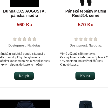
Bunda CXS AUGUSTA,
Pánské tepláky Malfini
pánská, modrá
Rest614, černé
560 Kč
570 Kč
Dostupnost:
Na dotaz
Dostupnost:
Na dotaz
ánská ultralehká bunda s kapucí a
Mírně zúžený střih nohavic.
eflexními doplňky. Je vybavena
Pasový límec z žebrového úpletu 2:2
očními kapsami na zip a zadní kapsou
5 % elastanu, na stažení šňůrkou.
 krytým zipem, do které je možné
Klínové kapsy.
undu snadno složit. Pas a rukávy jsou
Dolní lem z žebrového úpletu 2:2 s 
ukončeny pružnou gumičkou. Bunda je
elastanu.
yrobena z lehkého materiálu, který je
Koupit
Dekorativní prošití.
Koupit
šetřený vodoodpudivou úpravou.
Vnitřní strana nepočesaná.
raním dochází k postupné ztrátě
činnosti vodoodpudivé úpravy, lze ji
šak obnovit vhodnými impregnačními
preji.Gramáž 60 g/m2