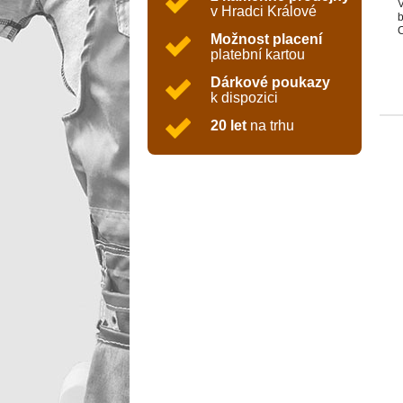
V
v Hradci Králové
b
C
Možnost placení
b
platební kartou
K
D
Dárkové poukazy
š
k dispozici
D
ú
20 let
na trhu