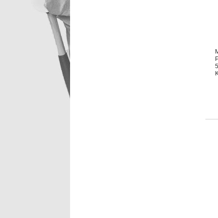
M
P
5
K
D
e
D
V