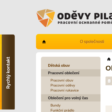
O společnosti
Kontaktujte nás
731 482 530
info@odevy-pilar.cz
Dětská obuv
O
Pracovní oblečení
Provozovna:
Habrmanova 163
Pracovní obuv
Hradec Králové
Pracovní oděvy
Pracovní rukavice
Provozovna:
Stavební 1140, 500 03
Oblečení pro volný čas
Hradec Králové
Bundy
Funkční prádlo