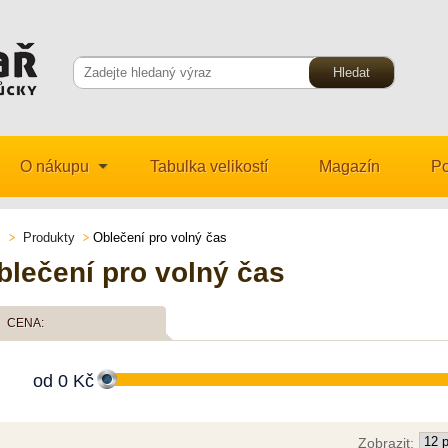
O nákupu
Tabulka velikostí
Magazín
Po
Produkty
Oblečení pro volný čas
blečení pro volný čas
CENA:
od
0
Kč
Zobrazit: