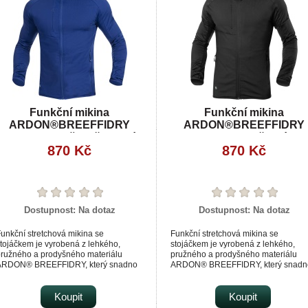
ikina se výborně přizpůsobí každému
pohybu díky ergonomickému štíhlému
třihu s předtvarovanými rukávy.
e vhodná pro náročné pracovní
ktivity, sport i outdoor.
Funkční mikina
Funkční mikina
ARDON®BREEFFIDRY
ARDON®BREEFFIDRY
termoactiv středně modrá
termoactiv černá
870 Kč
870 Kč
royal
Dostupnost:
Na dotaz
Dostupnost:
Na dotaz
unkční stretchová mikina se
Funkční stretchová mikina se
tojáčkem je vyrobená z lehkého,
stojáčkem je vyrobená z lehkého,
ružného a prodyšného materiálu
pružného a prodyšného materiálu
ARDON® BREEFFIDRY, který snadno
ARDON® BREEFFIDRY, který snadn
ransportuje tělesný pot směrem na
transportuje tělesný pot směrem na
ovrch.
povrch.
nitřní strana je počesaná, příjemná na
Koupit
Vnitřní strana je počesaná, příjemná
Koupit
otek.
dotek.