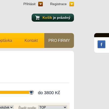
Přihlásit
Registrace
Košík
je prázdný
ptávka
Kontakt
PRO FIRMY
do
3800
Kč
Řadit podle: