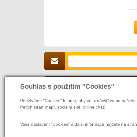
V
M
n
M
a
D
M
s
J
a
Souhlas s použitím "Cookies"
O naší společnosti
Jsme Vaším partnerem a prodejcem v 
Používáme "Cookies" k tomu, abyste si návštěvu na našich s
webových stránek nás naleznete také v
třetích stran (např. socialní sítě, online chat).
našem magazínu najdete rady a tipy, ja
další užitečné informace nejen pro zam
Vaše nastavení "Cookies" a další informace najdete na strá