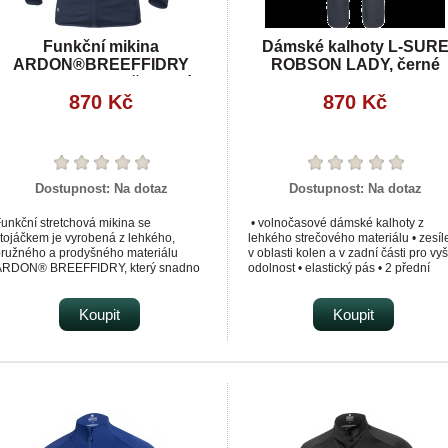
Funkční mikina
Dámské kalhoty L-SUR
ARDON®BREEFFIDRY
ROBSON LADY, černé
termoactiv tmavě modrá
870 Kč
870 Kč
Dostupnost:
Na dotaz
Dostupnost:
Na dotaz
unkční stretchová mikina se
• volnočasové dámské kalhoty z
tojáčkem je vyrobená z lehkého,
lehkého strečového materiálu • zesíl
ružného a prodyšného materiálu
v oblasti kolen a v zadní části pro vyš
ARDON® BREEFFIDRY, který snadno
odolnost • elastický pás • 2 přední
ransportuje tělesný pot směrem na
kapsy • 1 stehenní kapsa • 1 zadní
ovrch.
kapsa • možnost rozšíření spodní čás
nitřní strana je počesaná, příjemná na
Koupit
nohavic pomocí zipu
Koupit
otek.
nější strana je hladká.
ikina upoutá dynamickými liniemi
áprsní zipové kapsy.
á praktický střih se zapínáním na zip
 s ochranou brady.
íky stojáčku udrží krk v teple, navíc je
vybavena dvěma spodními zipovými
kapsami.