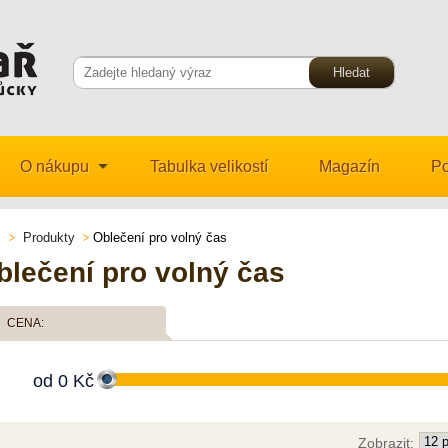
O nákupu
Tabulka velikostí
Magazín
Po
Produkty
Oblečení pro volný čas
blečení pro volný čas
CENA:
od
0
Kč
Zobrazit: