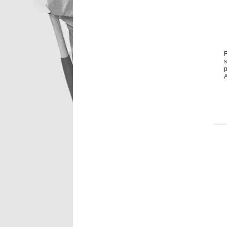
F
s
p
t
p
V
d
V
M
n
M
a
D
M
s
J
a