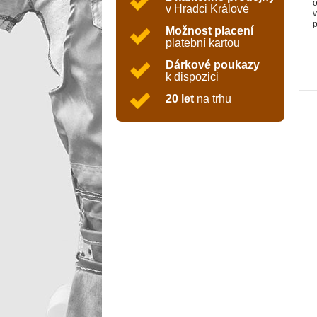
o
v Hradci Králové
v
p
Možnost placení
k
platební kartou
m
r
Dárkové poukazy
O
k dispozici
0
p
20 let
na trhu