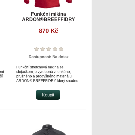
E
Funkční mikina
ARDON®BREEFFIDRY
termoactiv červená
870 Kč
Dostupnost:
Na dotaz
Funkční stretchová mikina se
ení
stojáčkem je vyrobená z lehkého,
ší
pružného a prodyšného materiálu
ARDON® BREEFFIDRY, který snadno
transportuje tělesný pot směrem na
ti
povrch.
Vnitřní strana je počesaná, příjemná na
Koupit
dotek.
Vnější strana je hladká.
Mikina upoutá dynamickými liniemi
náprsní zipové kapsy.
Má praktický střih se zapínáním na zip
a s ochranou brady.
Díky stojáčku udrží krk v teple, navíc je
vybavena dvěma spodními zipovými
kapsami.