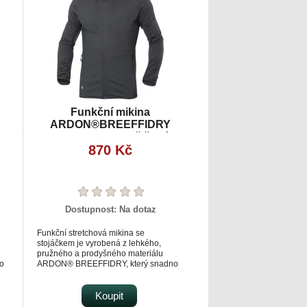
Mikina se výborně přizpůsobí každému
pohybu díky ergonomickému štíhlému
střihu s předtvarovanými rukávy.
Je vhodná pro náročné pracovní
aktivity, sport i outdoor.
Funkční mikina
ARDON®BREEFFIDRY
termoactiv tmavě šedá
870 Kč
Dostupnost:
Na dotaz
Funkční stretchová mikina se
stojáčkem je vyrobená z lehkého,
pružného a prodyšného materiálu
o
ARDON® BREEFFIDRY, který snadno
transportuje tělesný pot směrem na
povrch.
 na
Vnitřní strana je počesaná, příjemná na
Koupit
dotek.