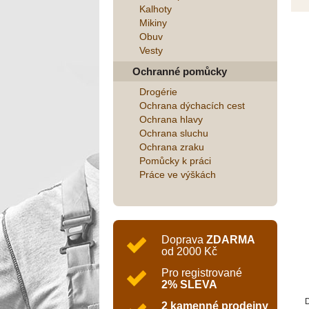
Kalhoty
Mikiny
Obuv
Vesty
Ochranné pomůcky
Drogérie
Ochrana dýchacích cest
Ochrana hlavy
Ochrana sluchu
Ochrana zraku
Pomůcky k práci
Práce ve výškách
Doprava
ZDARMA
od 2000 Kč
Pro registrované
2% SLEVA
D
2 kamenné prodejny