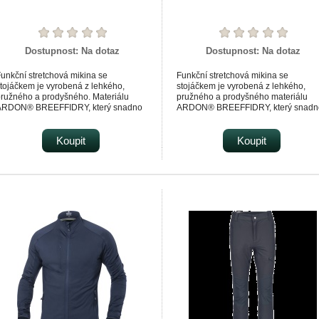
Dostupnost:
Na dotaz
Dostupnost:
Na dotaz
unkční stretchová mikina se
Funkční stretchová mikina se
tojáčkem je vyrobená z lehkého,
stojáčkem je vyrobená z lehkého,
ružného a prodyšného. Materiálu
pružného a prodyšného materiálu
ARDON® BREEFFIDRY, který snadno
ARDON® BREEFFIDRY, který snadn
ransportuje tělesný pot směrem na
transportuje tělesný pot směrem na
ovrch.
povrch.
nitřní strana je počesaná, příjemná na
Koupit
Vnitřní strana je počesaná, příjemná
Koupit
otek.
dotek.
nější strana je hladká.
Vnější strana je hladká.
ikina upoutá dynamickými liniemi
Mikina upoutá dynamickými liniemi
áprsní zipové kapsy.
náprsní zipové kapsy.
á praktický střih se zapínáním na zip
Má praktický střih se zapínáním na z
 s ochranou brady.
a s ochranou brady.
íky stojáčku udrží krk v teple, navíc je
Díky stojáčku udrží krk v teple, navíc 
vybavena dvěma spodními zipovými
vybavena dvěma spodními zipovými
kapsami.
kapsami.
ikina se výborně přizpůsobí každému
Mikina se výborně přizpůsobí každ
pohybu díky ergonomickému štíhlému
pohybu díky ergonomickému štíhlém
třihu s předtvarovanými rukávy.
střihu s předtvarovanými rukávy.
e vhodná pro náročné pracovní
Je vhodná pro náročné pracovní
ktivity, sport i outdoor.
aktivity, sport i outdoor.