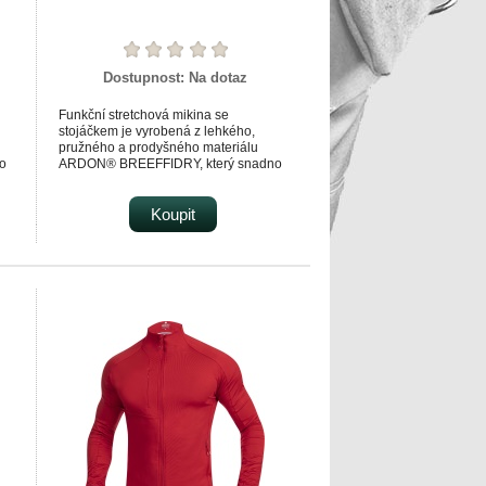
Dostupnost:
Na dotaz
Funkční stretchová mikina se
stojáčkem je vyrobená z lehkého,
pružného a prodyšného materiálu
o
ARDON® BREEFFIDRY, který snadno
transportuje tělesný pot směrem na
povrch.
 na
Vnitřní strana je počesaná, příjemná na
Koupit
dotek.
Vnější strana je hladká.
Mikina upoutá dynamickými liniemi
náprsní zipové kapsy.
ip
Má praktický střih se zapínáním na zip
a s ochranou brady.
je
Díky stojáčku udrží krk v teple, navíc je
vybavena dvěma spodními zipovými
kapsami.
ému
Mikina se výborně přizpůsobí každému
u
pohybu díky ergonomickému štíhlému
střihu s předtvarovanými rukávy.
Je vhodná pro náročné pracovní
aktivity, sport i outdoor.