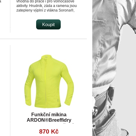
a
vhodná do práce i pro volnočasové
aktivity. Hrudník, záda a ramena jsou
zatepleny výplní z vlákna Sorona®,
které má vynikající termoizolační
,
vlastnosti. Límec a boky z prodyšného
úpletu neomezují v pohybu a zajišťují
Koupit
y 5
optimální komfort při nošení. Praktické
kapsy na zip poskytují dostatek
úložného prostoru – dvě boční, tři
náprsní a vnitřní kapsa na zip. V pravé
náprsní kapse se nachází odnímatelné
pouzdro na ID kartu. Stahování v
dolním okraji umožňuje přizpůsobit
velikost postavě, čímž přináší
dodatečnou tepelnou izolaci. Vesta je
vybavena kontrastními a reflexními
prvky, které zvyšují bezpečnost v
prostředí se zhoršenou viditelností.
Funkční mikina
ARDON®Breeffidry
termoactiv hi-vis žlutá
870 Kč