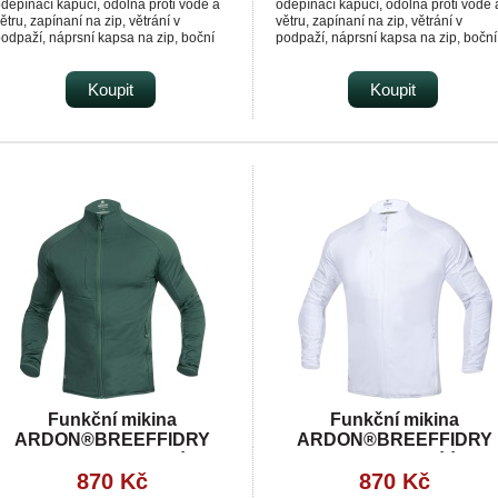
depínací kapucí, odolná proti vodě a
odepínací kapucí, odolná proti vodě 
ětru, zapínaní na zip, větrání v
větru, zapínaní na zip, větrání v
odpaží, náprsní kapsa na zip, boční
podpaží, náprsní kapsa na zip, boční
apsy na zip, rukávy s vnitřními
kapsy na zip, rukávy s vnitřními
anžetami, stahování v dolním okraji,
manžetami, stahování v dolním okraji
eflexní doplňky, TPU membrána.
Koupit
reflexní doplňky, TPU membrána.
Koupit
dolnost materiálu proti průniku vody 5
Odolnost materiálu proti průniku vod
00 mm mimo oblast švů,
000 mm mimo oblast švů,
aropropustnost 5 000 g/m2/24h.
paropropustnost 5 000 g/m2/24h.
Funkční mikina
Funkční mikina
ARDON®BREEFFIDRY
ARDON®BREEFFIDRY
termoactiv zelená
termoactiv bílá
870 Kč
870 Kč