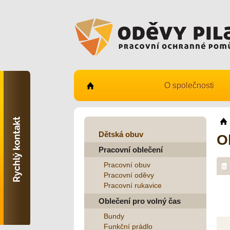
O společnosti
Kontaktujte nás
731 482 530
info@odevy-pilar.cz
Dětská obuv
O
Pracovní oblečení
Provozovna:
Habrmanova 163
Pracovní obuv
Hradec Králové
Pracovní oděvy
Pracovní rukavice
Provozovna:
Stavební 1140, 500 03
Oblečení pro volný čas
Hradec Králové
Bundy
Funkční prádlo